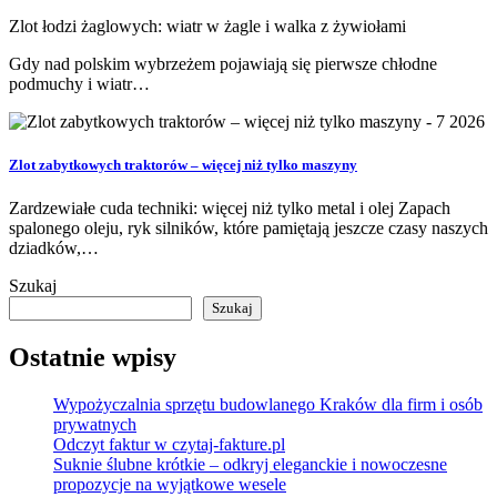
Zlot łodzi żaglowych: wiatr w żagle i walka z żywiołami
Gdy nad polskim wybrzeżem pojawiają się pierwsze chłodne
podmuchy i wiatr…
Zlot zabytkowych traktorów – więcej niż tylko maszyny
Zardzewiałe cuda techniki: więcej niż tylko metal i olej Zapach
spalonego oleju, ryk silników, które pamiętają jeszcze czasy naszych
dziadków,…
Szukaj
Szukaj
Ostatnie wpisy
Wypożyczalnia sprzętu budowlanego Kraków dla firm i osób
prywatnych
Odczyt faktur w czytaj-fakture.pl
Suknie ślubne krótkie – odkryj eleganckie i nowoczesne
propozycje na wyjątkowe wesele