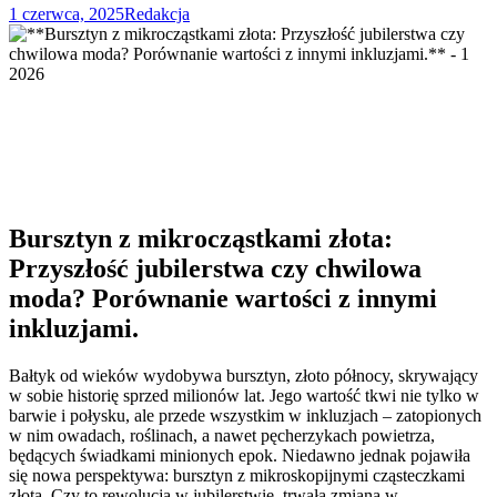
1 czerwca, 2025
Redakcja
Bursztyn z mikrocząstkami złota:
Przyszłość jubilerstwa czy chwilowa
moda? Porównanie wartości z innymi
inkluzjami.
Bałtyk od wieków wydobywa bursztyn, złoto północy, skrywający
w sobie historię sprzed milionów lat. Jego wartość tkwi nie tylko w
barwie i połysku, ale przede wszystkim w inkluzjach – zatopionych
w nim owadach, roślinach, a nawet pęcherzykach powietrza,
będących świadkami minionych epok. Niedawno jednak pojawiła
się nowa perspektywa: bursztyn z mikroskopijnymi cząsteczkami
złota. Czy to rewolucja w jubilerstwie, trwała zmiana w