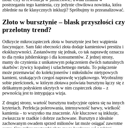
postrzeganiu tego kamienia, czy jedynie chwilowa nowinka, która
zblednie na tle klasycznych inkluzji? Spróbujmy to przeanalizować.
Złoto w bursztynie – blask przyszłości czy
przelotny trend?
Odkrycie mikrocząsteczek złota w bursztynie jest bez wątpienia
fascynujące. Sam fakt obecności złota dodaje kamieniowi prestiżu i
ekskluzywności. Zastanówmy się jednak, co tak naprawdę oznacza
to dla rynku jubilerskiego i dla konsumentów. Z jednej strony,
mamy do czynienia z unikatowym połączeniem dwóch naturalnych
skarbów: żywicy kopalnej i szlachetnego metalu. To połączenie
może przemawiać do kolekcjonerów i miłośników nietypowych
kamieni, szukających czegoś naprawdę wyjątkowego. Wyobraźmy
sobie pierścionek, w którym złotawa poświata bursztynu łączy się z
delikatnym połyskiem ukrytych w nim cząsteczek złota – z
pewnością jest to intrygująca wizja.
Z drugiej strony, wartość bursztynu tradycyjnie opiera się na innych
kryteriach. Perfekcja polerowania, intensywność barwy, wielkość
kamienia – to wszystko ma znaczenie. Ale kluczowe są inkluzje,
zwłaszcza te rzadkie i dobrze zachowane. Bursztyn z idealnie
zachowanym owadem sprzed milionów lat może osiągać zawrotne