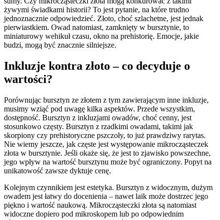
sumy. Czy mikrocząsteczki złota mogą konkurować z takimi
żywymi świadkami historii? To jest pytanie, na które trudno
jednoznacznie odpowiedzieć. Złoto, choć szlachetne, jest jednak
pierwiastkiem. Owad natomiast, zamknięty w bursztynie, to
miniaturowy wehikuł czasu, okno na prehistorię. Emocje, jakie
budzi, mogą być znacznie silniejsze.
Inkluzje kontra złoto – co decyduje o
wartości?
Porównując bursztyn ze złotem z tym zawierającym inne inkluzje,
musimy wziąć pod uwagę kilka aspektów. Przede wszystkim,
dostępność. Bursztyn z inkluzjami owadów, choć cenny, jest
stosunkowo częsty. Bursztyn z rzadkimi owadami, takimi jak
skorpiony czy prehistoryczne pszczoły, to już prawdziwy rarytas.
Nie wiemy jeszcze, jak częste jest występowanie mikrocząsteczek
złota w bursztynie. Jeśli okaże się, że jest to zjawisko powszechne,
jego wpływ na wartość bursztynu może być ograniczony. Popyt na
unikatowość zawsze dyktuje cenę.
Kolejnym czynnikiem jest estetyka. Bursztyn z widocznym, dużym
owadem jest łatwy do docenienia – nawet laik może dostrzec jego
piękno i wartość naukową. Mikrocząsteczki złota są natomiast
widoczne dopiero pod mikroskopem lub po odpowiednim