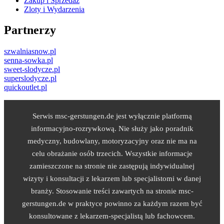
Zakup i Sprzedaż
Zloty i Wydarzenia
Partnerzy
szwalniasnow.pl
senna-sowka.pl
sweet-slodycze.pl
superslodycze.pl
quickoutlet.pl
Serwis msc-gerstungen.de jest wyłącznie platformą
informacyjno-rozrywkową. Nie służy jako poradnik
medyczny, budowlany, motoryzacyjny oraz nie ma na
celu obrażanie osób trzecich. Wszystkie informacje
zamieszczone na stronie nie zastępują indywidualnej
wizyty i konsultacji z lekarzem lub specjalistomi w danej
branży. Stosowanie treści zawartych na stronie msc-
gerstungen.de w praktyce powinno za każdym razem być
konsultowane z lekarzem-specjalistą lub fachowcem.