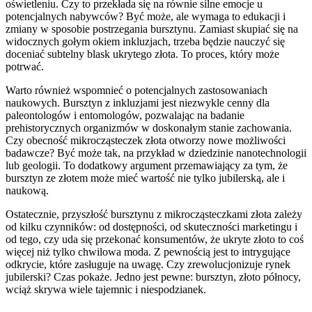
oświetleniu. Czy to przekłada się na równie silne emocje u
potencjalnych nabywców? Być może, ale wymaga to edukacji i
zmiany w sposobie postrzegania bursztynu. Zamiast skupiać się na
widocznych gołym okiem inkluzjach, trzeba będzie nauczyć się
doceniać subtelny blask ukrytego złota. To proces, który może
potrwać.
Warto również wspomnieć o potencjalnych zastosowaniach
naukowych. Bursztyn z inkluzjami jest niezwykle cenny dla
paleontologów i entomologów, pozwalając na badanie
prehistorycznych organizmów w doskonałym stanie zachowania.
Czy obecność mikrocząsteczek złota otworzy nowe możliwości
badawcze? Być może tak, na przykład w dziedzinie nanotechnologii
lub geologii. To dodatkowy argument przemawiający za tym, że
bursztyn ze złotem może mieć wartość nie tylko jubilerską, ale i
naukową.
Ostatecznie, przyszłość bursztynu z mikrocząsteczkami złota zależy
od kilku czynników: od dostępności, od skuteczności marketingu i
od tego, czy uda się przekonać konsumentów, że ukryte złoto to coś
więcej niż tylko chwilowa moda. Z pewnością jest to intrygujące
odkrycie, które zasługuje na uwagę. Czy zrewolucjonizuje rynek
jubilerski? Czas pokaże. Jedno jest pewne: bursztyn, złoto północy,
wciąż skrywa wiele tajemnic i niespodzianek.