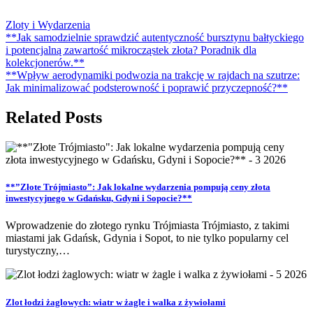
Zloty i Wydarzenia
Nawigacja
**Jak samodzielnie sprawdzić autentyczność bursztynu bałtyckiego
i potencjalną zawartość mikrocząstek złota? Poradnik dla
wpisu
kolekcjonerów.**
**Wpływ aerodynamiki podwozia na trakcję w rajdach na szutrze:
Jak minimalizować podsterowność i poprawić przyczepność?**
Related Posts
**”Złote Trójmiasto”: Jak lokalne wydarzenia pompują ceny złota
inwestycyjnego w Gdańsku, Gdyni i Sopocie?**
Wprowadzenie do złotego rynku Trójmiasta Trójmiasto, z takimi
miastami jak Gdańsk, Gdynia i Sopot, to nie tylko popularny cel
turystyczny,…
Zlot łodzi żaglowych: wiatr w żagle i walka z żywiołami