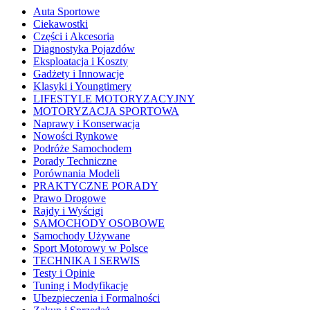
Auta Sportowe
Ciekawostki
Części i Akcesoria
Diagnostyka Pojazdów
Eksploatacja i Koszty
Gadżety i Innowacje
Klasyki i Youngtimery
LIFESTYLE MOTORYZACYJNY
MOTORYZACJA SPORTOWA
Naprawy i Konserwacja
Nowości Rynkowe
Podróże Samochodem
Porady Techniczne
Porównania Modeli
PRAKTYCZNE PORADY
Prawo Drogowe
Rajdy i Wyścigi
SAMOCHODY OSOBOWE
Samochody Używane
Sport Motorowy w Polsce
TECHNIKA I SERWIS
Testy i Opinie
Tuning i Modyfikacje
Ubezpieczenia i Formalności