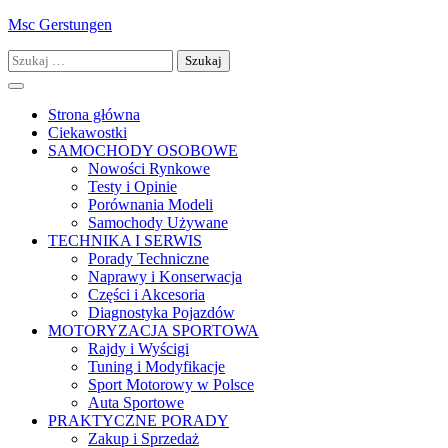
Skip
Msc Gerstungen
to
Szukaj:
content
Strona główna
Ciekawostki
SAMOCHODY OSOBOWE
Nowości Rynkowe
Testy i Opinie
Porównania Modeli
Samochody Używane
TECHNIKA I SERWIS
Porady Techniczne
Naprawy i Konserwacja
Części i Akcesoria
Diagnostyka Pojazdów
MOTORYZACJA SPORTOWA
Rajdy i Wyścigi
Tuning i Modyfikacje
Sport Motorowy w Polsce
Auta Sportowe
PRAKTYCZNE PORADY
Zakup i Sprzedaż